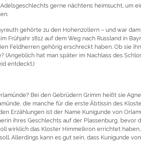
s Adels­ge­schlechts ger­ne näch­tens heim­sucht, um e
en.
y­reuth gehör­te zu den Hohen­zol­lern – und war dam
 im Früh­jahr 1812 auf dem Weg nach Russ­land in Bay­
o­ßen Feld­her­ren gehö­rig erschreckt haben. Ob sie ih
te? (Angeb­lich hat man spä­ter im Nach­lass des Schlo
leid entdeckt.)
 Orla­mün­de? Bei den Gebrü­dern Grimm heißt sie Agne
mün­de, die man­che für die ers­te Äbtis­sin des Klos­t
in den Erzäh­lun­gen ist der Name Kuni­gun­de von Orla­
sche­rin ihres Geschlechts auf der Plas­sen­burg, bevor 
soll wirk­lich das Klos­ter Him­mel­kron errich­tet haben,
 soll. Aller­dings kann es gut sein, dass Kuni­gun­de von