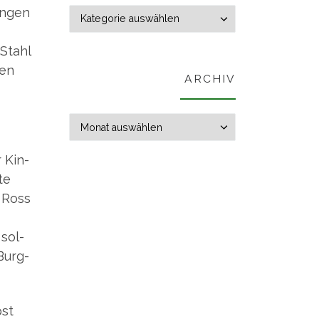
an­gen
Themen
 Stahl
den
ARCHIV
Archiv
 Kin­
te
m Ross
 sol­
Burg­
pst