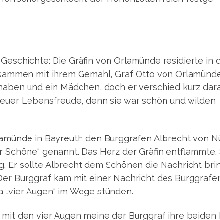
Geschich­te: Die Grä­fin von Orla­mün­de resi­dier­te in
zusam­men mit ihrem Gemahl, Graf Otto von Orla­mün­d
na­ben und ein Mäd­chen, doch er ver­schied kurz dar­a
 neu­er Lebens­freu­de, denn sie war schön und wil­den
a­mün­de in Bay­reuth den Burg­gra­fen Albrecht von N
Schö­ne“ genannt. Das Herz der Grä­fin ent­flamm­te. 
. Er soll­te Albrecht dem Schö­nen die Nach­richt brin
Der Burg­graf kam mit einer Nach­richt des Burg­gra­fe
 da „vier Augen“ im Wege stünden.
e, mit den vier Augen mei­ne der Burg­graf ihre bei­den 