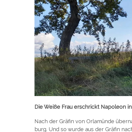
Die Wei­ße Frau erschrickt Napo­le­on i
Nach der Grä­fin von Orla­mün­de über­n
burg. Und so wur­de aus der Grä­fin nac