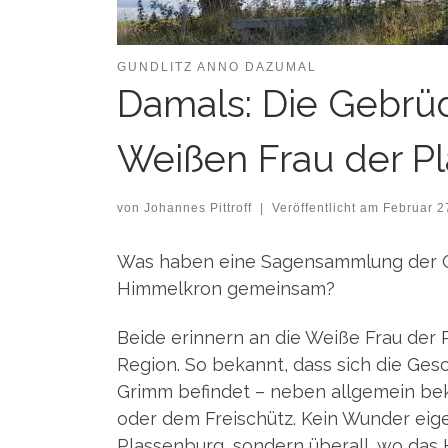
GUNDLITZ ANNO DAZUMAL
Damals: Die Gebrü
Weißen Frau der P
von
Johannes Pittroff
|
Veröffentlicht am
Februar 2
Was haben eine Sagen­samm­lung der Ge
Him­mel­kron gemeinsam?
Bei­de erin­nern an die Wei­ße Frau der
Regi­on. So bekannt, dass sich die Ges
Grimm befin­det – neben all­ge­mein bek
oder dem Frei­schütz. Kein Wun­der eigen
Plas­sen­burg, son­dern über­all, wo das 