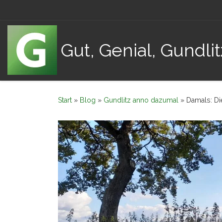
Zum Inhalt springen
Gut, Genial, Gundlit
Start
»
Blog
»
Gundlitz anno dazumal
»
Damals: D