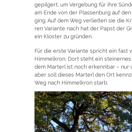
gepil­gert, um Ver­ge­bung für ihre Sün­de
am Ende von der Plas­sen­burg auf den b
ging. Auf dem Weg ver­lie­ßen sie die Kr
ren Vari­an­te nach hat der Papst der Grä
ein Klos­ter zu gründen.
Für die ers­te Vari­an­te spricht ein fas
Him­mel­kron. Dort steht ein stei­ner­ne
dem Mar­terl ist noch erkenn­bar – nur w
aber soll die­ses Mar­terl den Ort kenn­
Weg nach Him­mel­kron starb.