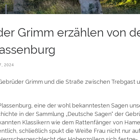
der Grimm erzählen von d
lassenburg
7, 2024
brü­der Grimm und die Stra­ße zwi­schen Treb­gast 
 Plas­sen­burg, eine der wohl bekann­tes­ten Sagen unse
chich­te in der Samm­lung „Deut­sche Sagen“ der Gebr
ann­ten Klas­si­kern wie dem Rat­ten­fän­ger von Ham
t­lich, schließ­lich spukt die Wei­ße Frau nicht nur au
Herr­scher­ge­schlecht der Hohen­zol­lern sich fest­ge­