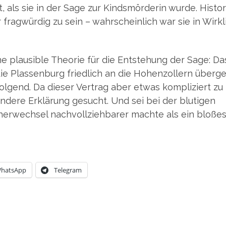
 als sie in der Sage zur Kinds­mör­de­rin wur­de. His­to­
frag­wür­dig zu sein – wahr­schein­lich war sie in Wirk­l
e plau­si­ble Theo­rie für die Ent­ste­hung der Sage: Da
e Plas­sen­burg fried­lich an die Hohen­zol­lern über­ge
ol­gend. Da die­ser Ver­trag aber etwas kom­pli­ziert zu
nde­re Erklä­rung gesucht. Und sei bei der blu­ti­gen
r­wech­sel nach­voll­zieh­ba­rer mach­te als ein blo­ße
hats­App
Tele­gram