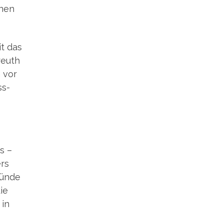
inen
it das
reuth
n vor
ss­
s –
ers
mün­de
die
 in