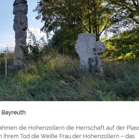
n Bayreuth
ah­men die Hohen­zol­lern die Herr­schaft auf der Plas
h ihrem Tod die Wei­ße Frau der Hohen­zol­lern – das