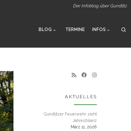
Der Infoblog über Gundlitz
S
BLOG
TERMINE
INFOS
AKTUELLES
Gundlitzer Feuerwehr zieht
Jahresbilanz
März 11, 2026