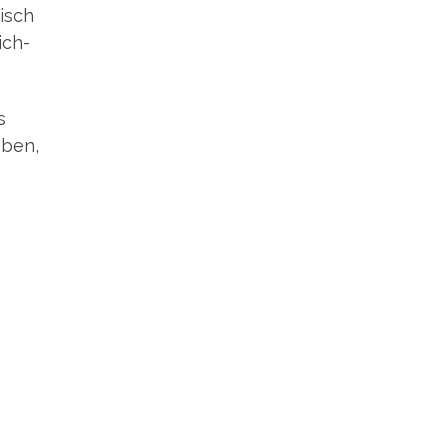
risch
ich­
s
­ben,
s