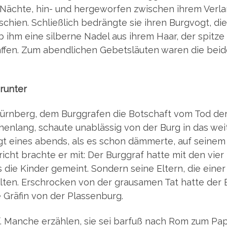
e Näch­te, hin- und her­ge­wor­fen zwi­schen ihrem Ver­l
chien. Schließ­lich bedräng­te sie ihren Burg­vogt, die
gab ihm eine sil­ber­ne Nadel aus ihrem Haar, der spit­ze
f­fen. Zum abend­li­chen Gebets­läu­ten waren die bei­
erunter
ürn­berg, dem Burg­gra­fen die Bot­schaft vom Tod der
chen­lang, schau­te unab­läs­sig von der Burg in das wei­
Vogt eines abends, als es schon däm­mer­te, auf sei­ne
icht brach­te er mit: Der Burg­graf hat­te mit den vier
 die Kin­der gemeint. Son­dern sei­ne Eltern, die einer
­ten. Erschro­cken von der grau­sa­men Tat hat­te der 
ie Grä­fin von der Plassenburg.
uf. Man­che erzäh­len, sie sei bar­fuß nach Rom zum Pa