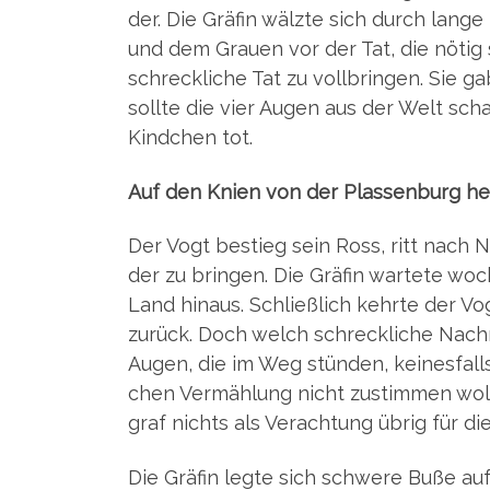
der. Die Grä­fin wälz­te sich durch lan­g
und dem Grau­en vor der Tat, die nötig s
schreck­li­che Tat zu voll­brin­gen. Sie 
soll­te die vier Augen aus der Welt scha
Kind­chen tot.
Auf den Knien von der Plas­sen­burg h
Der Vogt bestieg sein Ross, ritt nach N
der zu brin­gen. Die Grä­fin war­te­te wo
Land hin­aus. Schließ­lich kehr­te der 
zurück. Doch welch schreck­li­che Nach­r
Augen, die im Weg stün­den, kei­nes­falls
chen Ver­mäh­lung nicht zustim­men woll
graf nichts als Ver­ach­tung übrig für d
Die Grä­fin leg­te sich schwe­re Buße a