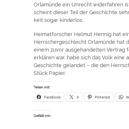
Orla­mün­de ein Unrecht wider­fah­ren ist,
scheint die­ser Teil der Geschich­te sehr 
keit sogar kinderlos.
Hei­mat­for­scher Hel­mut Hen­nig hat ein
Herr­scher­ge­schlecht Orla­mün­de hat di
einem zuvor aus­ge­han­del­ten Ver­trag f
erklä­ren war, habe sich das Volk eine a
Geschich­te gelan­det – die den Herr­sche
Stück Papier.
Teilen mit:
Face­book
X
Pin­te­rest
W
Gefällt mir: