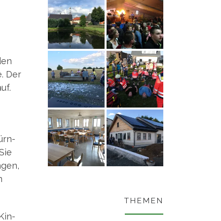
 den
e. Der
uf.
ürn­
Sie
­gen,
n
THEMEN
Kin­