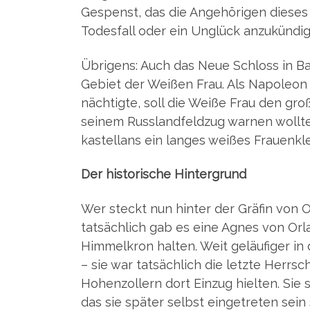
Gespenst, das die Ange­hö­ri­gen die­se
Todes­fall oder ein Unglück anzukündig
Übri­gens: Auch das Neue Schloss in Ba
Gebiet der Wei­ßen Frau. Als Napo­le­on
näch­tig­te, soll die Wei­ße Frau den gr
sei­nem Russ­land­feld­zug war­nen woll­
kas­tel­lans ein lan­ges wei­ßes Frau­en­k
Der his­to­ri­sche Hintergrund
Wer steckt nun hin­ter der Grä­fin von
tat­säch­lich gab es eine Agnes von Orla­
Him­mel­kron hal­ten. Weit geläu­fi­ger 
– sie war tat­säch­lich die letz­te Herr­
Hohen­zol­lern dort Ein­zug hiel­ten. Sie 
das sie spä­ter selbst ein­ge­tre­ten sein