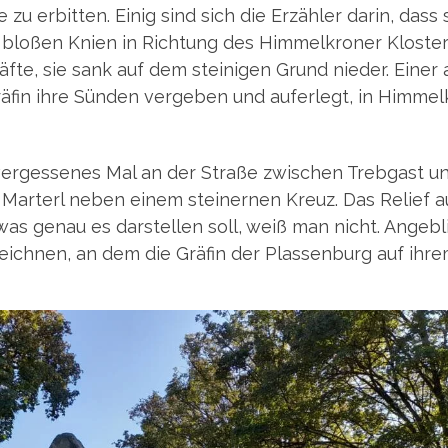
 zu erbit­ten. Einig sind sich die Erzäh­ler dar­in, dass 
lo­ßen Knien in Rich­tung des Him­mel­kro­ner Klos­te
äf­te, sie sank auf dem stei­ni­gen Grund nie­der. Einer
­fin ihre Sün­den ver­ge­ben und auf­er­legt, in Him­mel
t ver­ges­se­nes Mal an der Stra­ße zwi­schen Treb­gast u
s Mar­terl neben einem stei­ner­nen Kreuz. Das Reli­ef a
as genau es dar­stel­len soll, weiß man nicht. Angeb­l
zeich­nen, an dem die Grä­fin der Plas­sen­burg auf ihr