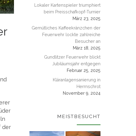
Lokaler Kartenspieler triumphiert
beim Preisschafkopf-Turnier
März 23, 2025
er
Gemütliches Kaffeekränzchen der
Feuerwehr lockte zahlreiche
Besucher an
März 18, 2025
Gundlitzer Feuerwehr blickt
Jubiläumsjahr entgegen
Februar 25, 2025
und
Kläranlagensanierung in
Herrnschrot
November 9, 2024
­rer
ü­der
MEISTBESUCHT
eln
f der