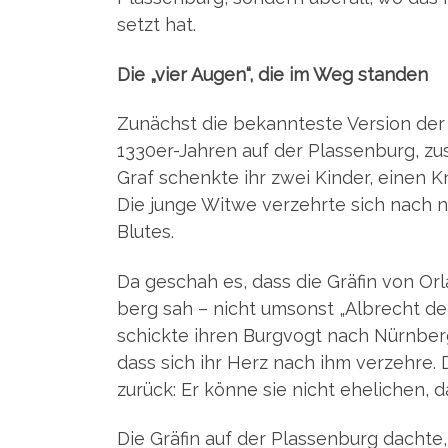
setzt hat.
Die „vier Augen“, die im Weg standen
Zunächst die bekann­tes­te Ver­si­on der 
1330er-Jah­ren auf der Plas­sen­burg, 
Graf schenk­te ihr zwei Kin­der, einen K
Die jun­ge Wit­we ver­zehr­te sich nach
Blutes.
Da geschah es, dass die Grä­fin von Orl
berg sah – nicht umsonst „Albrecht der 
schick­te ihren Burg­vogt nach Nürn­berg
dass sich ihr Herz nach ihm ver­zeh­re. 
zurück: Er kön­ne sie nicht ehe­li­chen,
Die Grä­fin auf der Plas­sen­burg dach­t