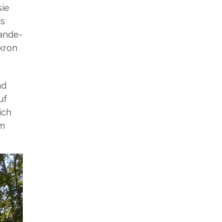
sie
rs
 ande­
­kron
nd
uf
ich
em