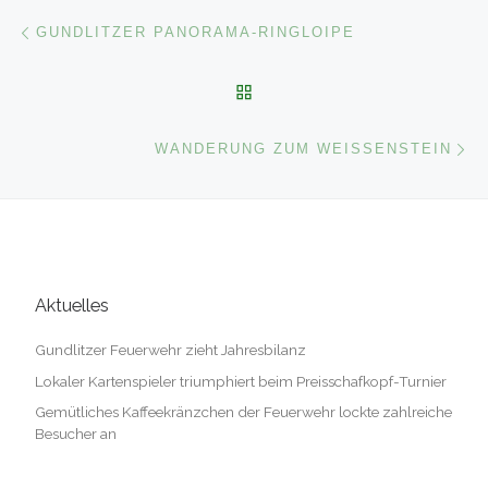
Beitragsnavigation
Vorheriger Beitrag
GUNDLITZER PANORAMA-RINGLOIPE
ZURÜCK ZUR BEITRAGSL
Nä
WANDERUNG ZUM WEISSENSTEIN
Aktuelles
Gundlitzer Feuerwehr zieht Jahresbilanz
Lokaler Kartenspieler triumphiert beim Preisschafkopf-Turnier
Gemütliches Kaffeekränzchen der Feuerwehr lockte zahlreiche
Besucher an