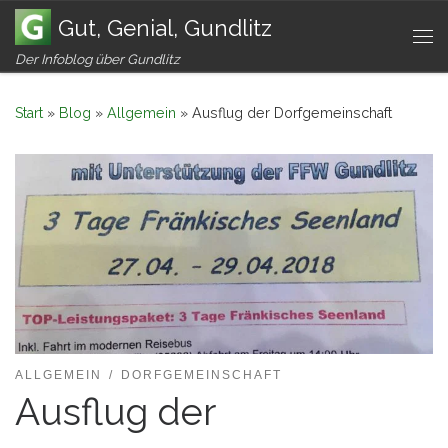
Gut, Genial, Gundlitz
Zum Inhalt springen
Me
Der Infoblog über Gundlitz
Start
»
Blog
»
Allgemein
»
Ausflug der Dorfgemeinschaft
ALLGEMEIN
DORFGEMEINSCHAFT
Ausflug der