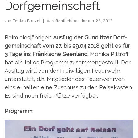
Dorfgemeinschaft
von
Tobias Bunzel
|
Veröffentlicht am
Januar 22, 2018
Beim dies­jäh­ri­gen
Aus­flug der Gund­lit­zer Dorf­
ge­mein­schaft vom 27. bis 29.04.2018 geht es für
3 Tage ins Frän­ki­sche Seen­land
. Moni­ka Pit­troff
hat ein tol­les Pro­gramm zusam­men­ge­stellt. Der
Aus­flug wird von der Frei­wil­li­gen Feu­er­wehr
unter­stützt, d.h. Mit­glie­der des Feu­er­wehr­ver­
eins erhal­ten eine Zuschuss zu den Rei­se­kos­ten.
Es sind noch freie Plät­ze verfügbar.
Pro­gramm: