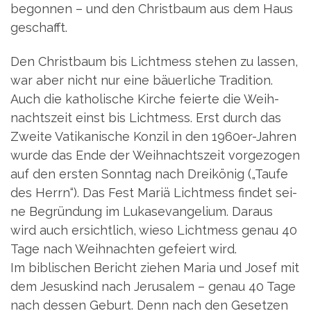
begon­nen – und den Christ­baum aus dem Haus
geschafft.
Den Christ­baum bis Licht­mess ste­hen zu las­sen,
war aber nicht nur eine bäu­er­li­che Tra­di­ti­on.
Auch die katho­li­sche Kir­che fei­er­te die Weih­
nachts­zeit einst bis Licht­mess. Erst durch das
Zwei­te Vati­ka­ni­sche Kon­zil in den 1960er-Jah­ren
wur­de das Ende der Weih­nachts­zeit vor­ge­zo­gen
auf den ers­ten Sonn­tag nach Drei­kö­nig („Tau­fe
des Herrn“). Das Fest Mariä Licht­mess fin­det sei­
ne Begrün­dung im Lukas­evan­ge­li­um. Dar­aus
wird auch ersicht­lich, wie­so Licht­mess genau 40
Tage nach Weih­nach­ten gefei­ert wird.
Im bibli­schen Bericht zie­hen Maria und Josef mit
dem Jesus­kind nach Jeru­sa­lem – genau 40 Tage
nach des­sen Geburt. Denn nach den Geset­zen