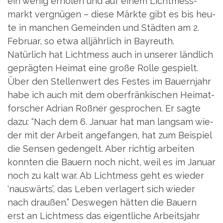
ein wenig erho­len und auf einem Licht­mess­
markt ver­gnü­gen – die­se Märk­te gibt es bis heu­
te in man­chen Gemein­den und Städ­ten am 2.
Febru­ar, so etwa all­jähr­lich in Bay­reuth.
Natür­lich hat Licht­mess auch in unse­rer länd­lich
gepräg­ten Hei­mat eine gro­ße Rol­le gespielt.
Über den Stel­len­wert des Fes­tes im Bau­ern­jahr
habe ich auch mit dem ober­frän­ki­schen Hei­mat­
for­scher Adri­an Roß­ner gespro­chen. Er sag­te
dazu: “Nach dem 6. Janu­ar hat man lang­sam wie­
der mit der Arbeit ange­fan­gen, hat zum Bei­spiel
die Sen­sen geden­gelt. Aber rich­tig arbei­ten
konn­ten die Bau­ern noch nicht, weil es im Janu­ar
noch zu kalt war. Ab Licht­mess geht es wie­der
‘naus­wärts’, das Leben ver­la­gert sich wie­der
nach drau­ßen.” Des­we­gen hät­ten die Bau­ern
erst an Licht­mess das eigent­li­che Arbeits­jahr