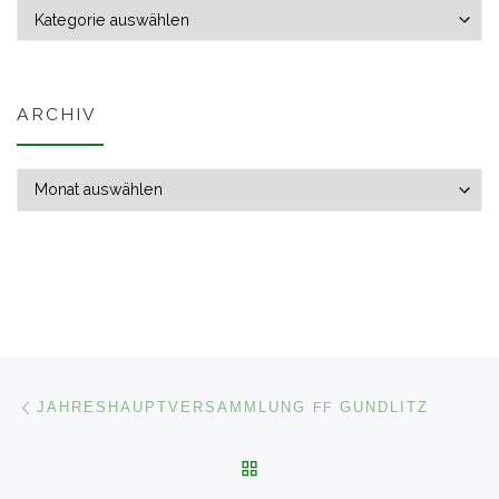
Themen
ARCHIV
Archiv
Beitragsnavigation
Vorheriger Beitrag
JAHRESHAUPTVERSAMMLUNG
GUNDLITZ
FF
ZURÜCK ZUR BEITRAGSL