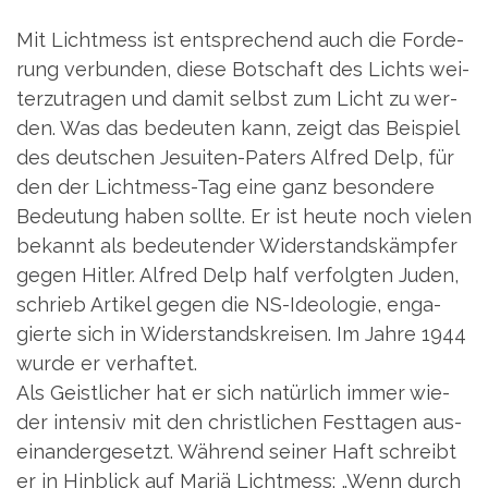
Mit Licht­mess ist ent­spre­chend auch die For­de­
rung ver­bun­den, die­se Bot­schaft des Lichts wei­
ter­zu­tra­gen und damit selbst zum Licht zu wer­
den. Was das bedeu­ten kann, zeigt das Bei­spiel
des deut­schen Jesui­ten-Paters Alfred Delp, für
den der Licht­mess-Tag eine ganz beson­de­re
Bedeu­tung haben soll­te. Er ist heu­te noch vie­len
bekannt als bedeu­ten­der Wider­stands­kämp­fer
gegen Hit­ler. Alfred Delp half ver­folg­ten Juden,
schrieb Arti­kel gegen die NS-Ideo­lo­gie, enga­
gier­te sich in Wider­stands­krei­sen. Im Jah­re 1944
wur­de er ver­haf­tet.
Als Geist­li­cher hat er sich natür­lich immer wie­
der inten­siv mit den christ­li­chen Fest­ta­gen aus­
ein­an­der­ge­setzt. Wäh­rend sei­ner Haft schreibt
er in Hin­blick auf Mariä Licht­mess: „Wenn durch