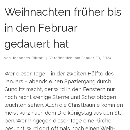
Weihnachten früher bis
in den Februar
gedauert hat
von
Johannes Pittroff
|
Veröffentlicht am
Januar 23, 2024
Wer die­ser Tage – in der zwei­ten Hälf­te des
Janu­ars – abends einen Spa­zier­gang durch
Gund­litz macht, der wird in den Fens­tern nur
noch recht weni­ge Ster­ne und Schwib­bö­gen
leuch­ten sehen. Auch die Christ­bäu­me kom­men
meist kurz nach dem Drei­kö­nigs­tag aus den Stu­
ben. Wer hin­ge­gen die­ser Tage eine Kir­che
besucht, wird dort oft­mals noch einen Weih­