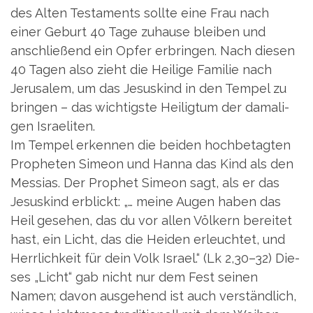
des Alten Tes­ta­ments soll­te eine Frau nach
einer Geburt 40 Tage zuhau­se blei­ben und
anschlie­ßend ein Opfer erbrin­gen. Nach die­sen
40 Tagen also zieht die Hei­li­ge Fami­lie nach
Jeru­sa­lem, um das Jesus­kind in den Tem­pel zu
brin­gen – das wich­tigs­te Hei­lig­tum der dama­li­
gen Israe­li­ten.
Im Tem­pel erken­nen die bei­den hoch­be­tag­ten
Pro­phe­ten Sime­on und Han­na das Kind als den
Mes­si­as. Der Pro­phet Sime­on sagt, als er das
Jesus­kind erblickt: „… mei­ne Augen haben das
Heil gese­hen, das du vor allen Völ­kern berei­tet
hast, ein Licht, das die Hei­den erleuch­tet, und
Herr­lich­keit für dein Volk Isra­el.“ (Lk 2,30–32) Die­
ses „Licht“ gab nicht nur dem Fest sei­nen
Namen; davon aus­ge­hend ist auch ver­ständ­lich,