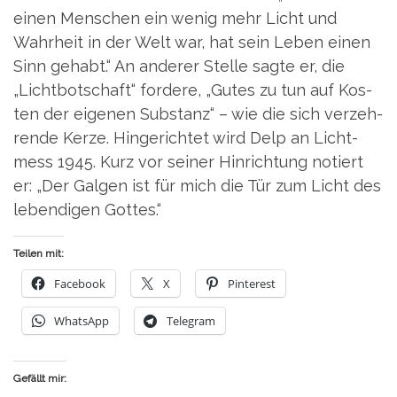
einen Men­schen ein wenig mehr Licht und
Wahr­heit in der Welt war, hat sein Leben einen
Sinn gehabt.“ An ande­rer Stel­le sag­te er, die
„Licht­bot­schaft“ for­de­re, „Gutes zu tun auf Kos­
ten der eige­nen Sub­stanz“ – wie die sich ver­zeh­
ren­de Ker­ze. Hin­ge­rich­tet wird Delp an Licht­
mess 1945. Kurz vor sei­ner Hin­rich­tung notiert
er: „Der Gal­gen ist für mich die Tür zum Licht des
leben­di­gen Gottes.“
Teilen mit:
Face­book
X
Pin­te­rest
Whats­App
Tele­gram
Gefällt mir: