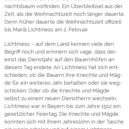
nachts­baum vor­fin­den. Ein Über­bleib­sel aus der
Zeit, als die Weih­nachts­zeit noch län­ger dau­er­te.
Denn frü­her dau­er­te die Weih­nachts­zeit offi­zi­ell
bis Mariä Licht­mess am 2. Februar.
Licht­mess – auf dem Land ken­nen vie­le den
Begriff noch und erin­nern sich vage, dass der­
einst das Dienst­jahr auf den Bau­ern­hö­fen an
die­sem Tag ende­te. An Licht­mess hat sich ent­
schie­den, ob die Bau­ern ihre Knech­te und Mäg­
de für ein wei­te­res Jahr behal­ten oder sie weg­
schi­cken. Oder ob die Knech­te und Mäg­de
selbst zu einem neu­en Dienst­herrn wech­seln.
Licht­mess war in Bay­ern bis zum Jah­re 1912 ein
gesetz­li­cher Fei­er­tag. Die Knech­te und Mäg­de
konn­ten sich mit ihrem Jah­res­lohn in der Tasche