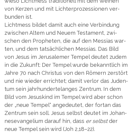
wie­so Licht­mess tra­di­tio­nell mit dem Wei­hen
von Ker­zen und mit Lich­ter­pro­zes­sio­nen ver­
bun­den ist.
Licht­mess bil­det damit auch eine Ver­bin­dung
zwi­schen Altem und Neu­em Tes­ta­ment, zwi­
schen den Pro­phe­ten, die auf den Mes­si­as war­
ten, und dem tat­säch­li­chen Mes­si­as. Das Bild
von Jesus im Jeru­sa­le­mer Tem­pel deu­tet zudem
in die Zukunft: Der Tem­pel wur­de bekannt­lich im
Jah­re 70 nach Chris­tus von den Römern zer­stört
und nie wie­der errich­tet; damit ver­lor das Juden­
tum sein jahr­hun­der­te­lan­ges Zen­trum. In dem
Bild vom Jesus­kind im Tem­pel wird aber schon
der „neue Tem­pel“ ange­deu­tet, der fort­an das
Zen­trum sein soll. Jesus selbst deu­tet im Johan­
nes­evan­ge­li­um dar­auf hin, dass
er selbst
der
neue Tem­pel sein wird (Joh 2,18–22).