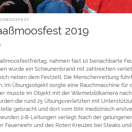
SSMOOSFEST
aßmoosfest 2019
9
aß­moos­fest­frei­tag, nah­men fast 10 benach­bar­te Feu
en wur­de ein Scheu­nen­brand mit zahl­rei­chen ver­let
eich neben dem Fest­zelt. Die Men­schen­ret­tung führ­
. Im Übungs­ob­jekt sorg­te eine Rauch­ma­schi­ne für 
Daher muss­te im Objekt mit der Wär­me­bild­ka­me­ra nac
r­den die rund 25 Übungs­ver­letz­ten mit Unter­stüt­z
l­stel­le gebracht und dort vom
medi­zi­nisch erst­ve
BRK
g wur­den 2‑B-Lei­tun­gen ver­legt. Nach der gelun­ge­ne
er Feu­er­wehr und des Roten Kreu­zes bei Steaks und