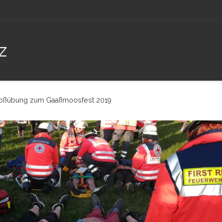
z
oßübung zum Gaaßmoosfest 2019