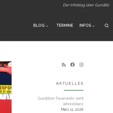
Der Infoblog über Gundlitz
S
BLOG
TERMINE
INFOS
AKTUELLES
Gundlitzer Feuerwehr zieht
Jahresbilanz
März 11, 2026