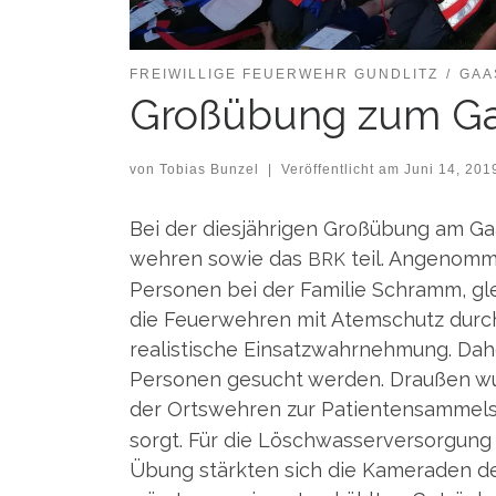
FREIWILLIGE FEUERWEHR GUNDLITZ
GAA
Großübung zum Ga
von
Tobias Bunzel
|
Veröffentlicht am
Juni 14, 201
Bei der dies­jäh­ri­gen Groß­übung am Ga
weh­ren sowie das
teil. Ange­nom­m
BRK
Per­so­nen bei der Fami­lie Schramm, gl
die Feu­er­weh­ren mit Atem­schutz durch
rea­lis­ti­sche Ein­satz­wahr­neh­mung. 
Per­so­nen gesucht wer­den. Drau­ßen wu
der Orts­weh­ren zur Pati­en­ten­sam­me
sorgt. Für die Lösch­was­ser­ver­sor­gun
Übung stärk­ten sich die Kame­ra­den d