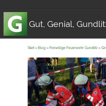
Zum Inhalt springen
Gut, Genial, Gundlit
Start
»
Blog
»
Freiwillige Feuerwehr Gundlitz
»
Gr