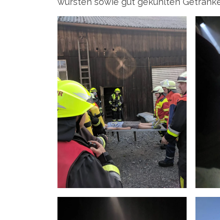
würs­ten sowie gut gekühl­ten Getränk