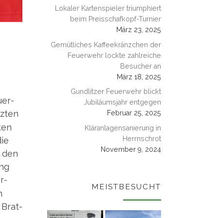
Lokaler Kartenspieler triumphiert
beim Preisschafkopf-Turnier
März 23, 2025
Gemütliches Kaffeekränzchen der
Feuerwehr lockte zahlreiche
Besucher an
März 18, 2025
Gundlitzer Feuerwehr blickt
­er­
Jubiläumsjahr entgegen
z­ten
Februar 25, 2025
ten
Kläranlagensanierung in
Herrnschrot
die
November 9, 2024
h den
ung
r­
MEISTBESUCHT
n
 Brat­