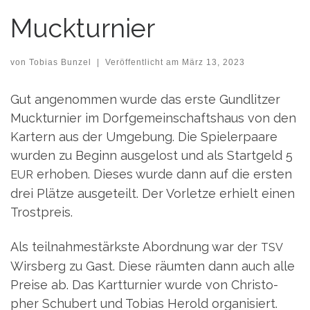
Muckturnier
von
Tobias Bunzel
|
Veröffentlicht am
März 13, 2023
Gut ange­nom­men wur­de das ers­te Gund­lit­zer
Muck­tur­nier im Dorf­ge­mein­schafts­haus von den
Kar­tern aus der Umge­bung. Die Spie­ler­paa­re
wur­den zu Beginn aus­ge­lost und als Start­geld 5
erho­ben. Die­ses wur­de dann auf die ers­ten
EUR
drei Plät­ze aus­ge­teilt. Der Vor­let­ze erhielt einen
Trostpreis.
Als teil­nah­me­stärks­te Abord­nung war der
TSV
Wirs­berg zu Gast. Die­se räum­ten dann auch alle
Prei­se ab. Das Kart­tur­nier wur­de von Chris­to­
pher Schu­bert und Tobi­as Herold orga­ni­siert.