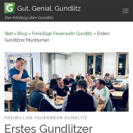
Gut, Genial, Gundlitz
Zum Inhalt springen
Me
Der Infoblog über Gundlitz
Start
»
Blog
»
Freiwillige Feuerwehr Gundlitz
»
Erstes
Gundlitzer Muckturnier
FREIWILLIGE FEUERWEHR GUNDLITZ
Erstes Gundlitzer