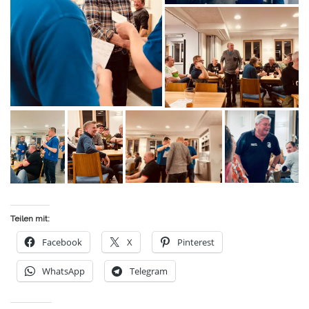
Teilen mit:
Face­book
X
Pin­te­rest
Whats­App
Tele­gram