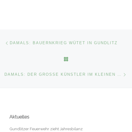
Beitragsnavigation
Vorheriger Beitrag
DAMALS: BAUERNKRIEG WÜTET IN GUNDLITZ
ZURÜCK ZUR BEITRAGSL
Nä
DAMALS: DER GROSSE KÜNSTLER IM KLEINEN WINKLAS
Aktuelles
Gundlitzer Feuerwehr zieht Jahresbilanz