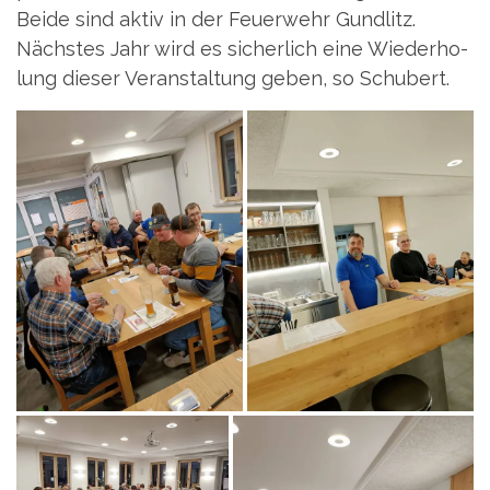
Bei­de sind aktiv in der Feu­er­wehr Gund­litz.
Nächs­tes Jahr wird es sicher­lich eine Wie­der­ho­
lung die­ser Ver­an­stal­tung geben, so Schubert.