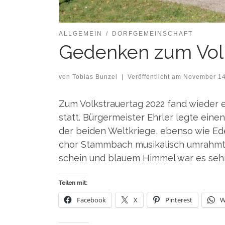
ALLGEMEIN
DORFGEMEINSCHAFT
Gedenken zum Volk
von
Tobias Bunzel
|
Veröffentlicht am
November 14
Zum Volks­trau­er­tag 2022 fand wie­der
statt. Bür­ger­meis­ter Ehr­ler leg­te ein
der bei­den Welt­krie­ge, eben­so wie E
chor Stamm­bach musi­ka­lisch umrahmt. 
schein und blau­em Him­mel war es se
Teilen mit:
Face­book
X
Pin­te­rest
W