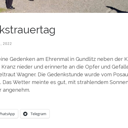
strauertag
, 2022
 eine Geden­ken am Ehren­mal in Gund­litz neben der K
en Kranz nie­der und erin­ner­te an die Opfer und Gefal­l
del­traut Wag­ner. Die Gedenk­stun­de wur­de vom Posau
Das Wet­ter mein­te es gut, mit strah­len­dem Son­ne
hr angenehm.
hats­App
Tele­gram