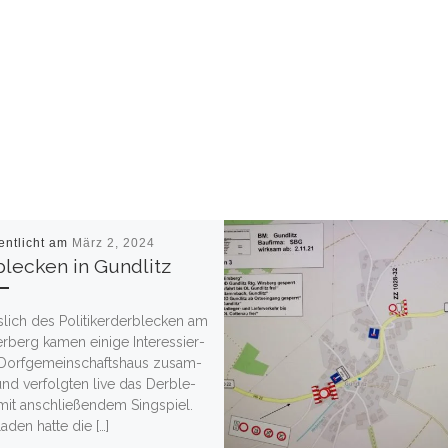
entlicht am
März 2, 2024
lecken in Gundlitz
­lich des Poli­tiker­der­ble­cken am
­berg kamen eini­ge Inter­es­sier­
Dorf­ge­mein­schafts­haus zusam­
d ver­folg­ten live das Der­ble­
it anschlie­ßen­dem Sing­spiel.
la­den hat­te die […]