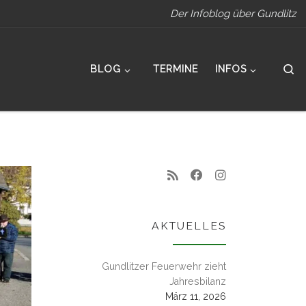
Der Infoblog über Gundlitz
S
BLOG
TERMINE
INFOS
AKTUELLES
Gundlitzer Feuerwehr zieht
Jahresbilanz
März 11, 2026