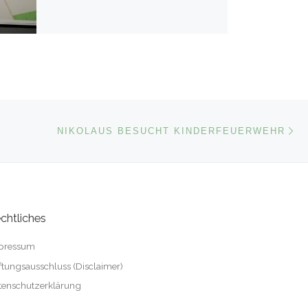
Nä
ISTE
NIKOLAUS BESUCHT KINDERFEUERWEHR
chtliches
pressum
ftungsausschluss (Disclaimer)
tenschutzerklärung