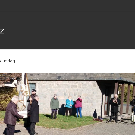
z
auertag