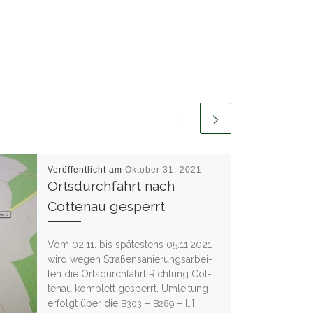
Veröffentlicht am
Oktober 31, 2021
Ortsdurchfahrt nach
Cottenau gesperrt
Vom 02.11. bis spä­tes­tens 05.11.2021
wird wegen Stra­ßen­sa­nie­rungs­ar­bei­
ten die Orts­durch­fahrt Rich­tung Cot­
ten­au kom­plett gesperrt. Umlei­tung
erfolgt über die
–
– […]
B303
B289