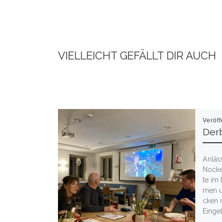
VIELLEICHT GEFÄLLT DIR AUCH
Veröff
Derb
Anläss
Nocker
te im 
men un
cken m
Ein­ge­