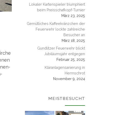
Lokaler Kartenspieler triumphiert
beim Preisschafkopf-Turnier
März 23, 2025
Gemütliches Kaffeekränzchen der
Feuerwehr lockte zahlreiche
Besucher an
März 18, 2025
Gundlitzer Feuerwehr blickt
ir­che
Jubiläumsjahr entgegen
e­nen
Februar 25, 2025
­nen­
Kläranlagensanierung in
n­
Herrnschrot
November 9, 2024
MEISTBESUCHT