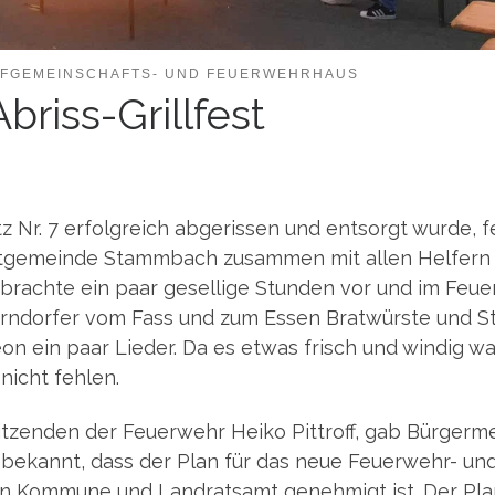
FGEMEINSCHAFTS- UND FEUERWEHRHAUS
briss-Grillfest
Nr. 7 erfolg­reich abge­ris­sen und ent­sorgt wur­de, fei
kt­ge­mein­de Stamm­bach zusam­men mit allen Hel­fern
r­brach­te ein paar gesel­li­ge Stun­den vor und im Feu­e
rn­dor­fer vom Fass und zum Essen Brat­würs­te und S
e­on ein paar Lie­der. Da es etwas frisch und win­dig wa
 nicht fehlen.
zen­den der Feu­er­wehr Hei­ko Pit­troff, gab Bür­ger­me
cht bekannt, dass der Plan für das neue Feu­er­wehr- un
 von Kom­mu­ne und Land­rats­amt geneh­migt ist. Der Pl