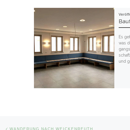
Veröff
Bauf
Es geh
was de
gangs­
schaft
und gel
Beitragsnavigation
Vorheriger Beitrag
WANDERUNG NACH WEICKENREUTH