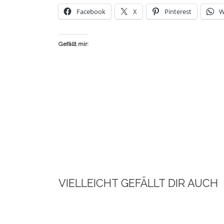
Face­book
X
Pin­te­rest
W
Gefällt mir:
VIELLEICHT GEFÄLLT DIR AUCH