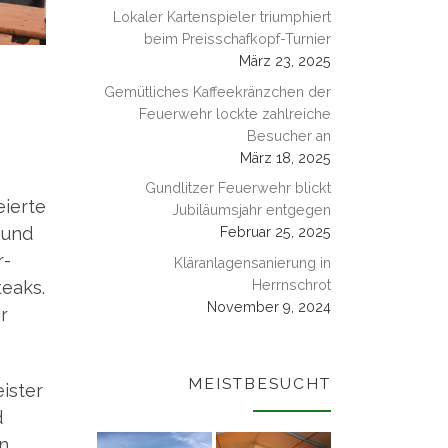
Lokaler Kartenspieler triumphiert
beim Preisschafkopf-Turnier
März 23, 2025
Gemütliches Kaffeekränzchen der
Feuerwehr lockte zahlreiche
Besucher an
März 18, 2025
Gundlitzer Feuerwehr blickt
­er­te
Jubiläumsjahr entgegen
 und
Februar 25, 2025
r­
Kläranlagensanierung in
teaks.
Herrnschrot
November 9, 2024
r
MEISTBESUCHT
is­ter
d
an