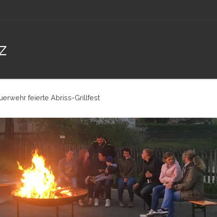
z
uerwehr feierte Abriss-Grillfest