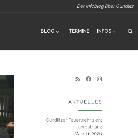
Der Infoblog über Gundlitz
S
BLOG
TERMINE
INFOS
AKTUELLES
Gundlitzer Feuerwehr zieht
Jahresbilanz
März 11, 2026