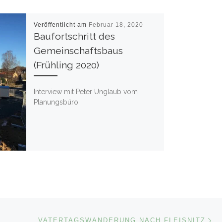
Veröffentlicht am
Februar 18, 2020
Baufortschritt des
Gemeinschaftsbaus
(Frühling 2020)
Inter­view mit Peter Ung­laub vom
Planungsbüro
Nä
ISTE
VATERTAGSWANDERUNG NACH FLEISNITZ