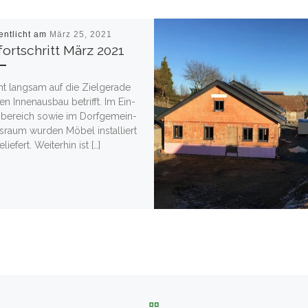
entlicht am
März 25, 2021
ortschritt März 2021
t lang­sam auf die Ziel­ge­ra­de
n Innen­aus­bau betrifft. Im Ein­
be­reich sowie im Dorf­ge­mein­
s­raum wur­den Möbel instal­liert
ie­fert. Wei­ter­hin ist […]
ZURÜCK ZUR BEITRAGSL