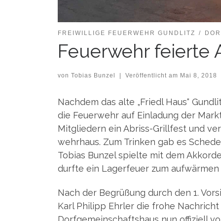
FREIWILLIGE FEUERWEHR GUNDLITZ
DOR
Feuerwehr feierte A
von
Tobias Bunzel
|
Veröffentlicht am
Mai 8, 2018
Nach­dem das alte „Friedl Haus“ Gund­litz 
die Feu­er­wehr auf Ein­la­dung der Mar
Mit­glie­dern ein Abriss-Grill­fest und ve
wehr­haus. Zum Trin­ken gab es Sche­de
Tobi­as Bun­zel spiel­te mit dem Akkor­d
durf­te ein Lager­feu­er zum auf­wär­men
Nach der Begrü­ßung durch den 1. Vor­sit­
Karl Phil­ipp Ehr­ler die fro­he Nach­ri
Dorf­ge­mein­schafts­haus nun offi­zi­ell