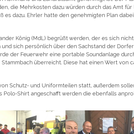
den, die Mehr­kos­ten dazu wür­den durch das Amt für 
eß es dazu. Ehr­ler hat­te den geneh­mig­ten Plan dabe
x­an­der König (MdL) begrüßt wer­den, der es sich nich
 und sich per­sön­lich über den Sach­stand der Dorf­er
ur­de der Feu­er­wehr eine por­ta­ble Sound­an­la­ge durc
ng Stamm­bach über­reicht. Die­se hat einen Wert von c
von Schutz- und Uni­form­tei­len statt, außer­dem sol­le
tes Polo-Shirt ange­schafft wer­den die eben­falls anpro­