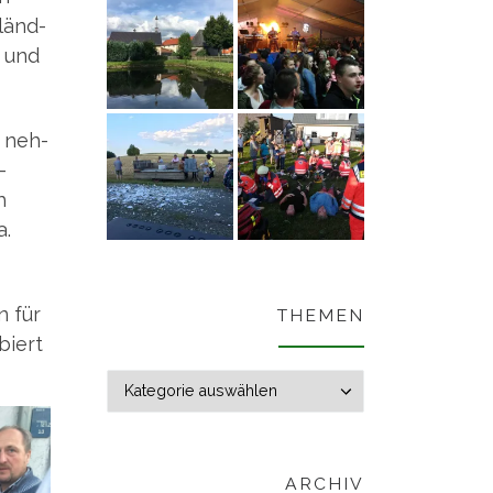
länd­
i und
t neh­
­
h
a.
n für
THEMEN
biert
Themen
ARCHIV