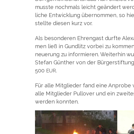
muss­te noch­mals leicht geän­dert wer­
li­che Ent­wick­lung über­nom­men, so hi
stell­te die­sen kurz vor.
Als beson­de­ren Ehren­gast durf­te Ale
men ließ in Gund­litz vor­bei zu kom­men
neue­rung zu infor­mie­ren. Wei­ter­hin w
Ste­fan Gün­ther von der Bür­ger­stif­tu
500
.
EUR
Für alle Mit­glie­der fand eine Anpro­be 
alle Mit­glie­der Pull­over und ein zwei­
wer­den konnten.